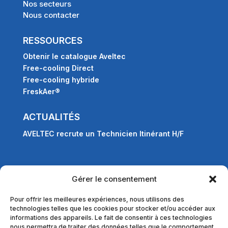
Nos secteurs
Nous contacter
RESSOURCES
Obtenir le catalogue Aveltec
Free-cooling Direct
Free-cooling hybride
FreskAer®
ACTUALITÉS
AVELTEC recrute un Technicien Itinérant H/F
Mesurez, Analysez, Optimisez !
Gérer le consentement
Pour offrir les meilleures expériences, nous utilisons des
Nous sommes fiers d’annoncer l’installation d’un
technologies telles que les cookies pour stocker et/ou accéder aux
système FreskAer sur un site TDF dans le Sud-Est
informations des appareils. Le fait de consentir à ces technologies
de la France 🛠️
nous permettra de traiter des données telles que le comportement